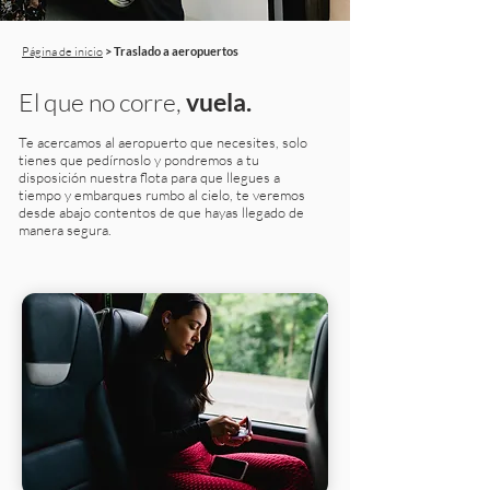
​Página de inicio
> Traslado a aeropuertos
El que no corre,
vuela.
Te acercamos al aeropuerto que necesites, solo
tienes que pedírnoslo y pondremos a tu
disposición nuestra flota para que llegues a
tiempo y embarques rumbo al cielo, te veremos
desde abajo contentos de que hayas llegado de
manera segura.