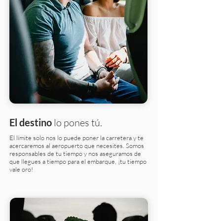
El destino
lo pones tú.
El límite solo nos lo puede poner la carretera y te
acercaremos al aeropuerto que necesites. Somos
responsables de tu tiempo y nos aseguramos de
que llegues a tiempo para el embarque, ¡tu tiempo
vale oro!