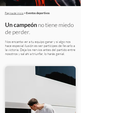
​Página de inicio
> Eventos deportivos
Un campeón
no tiene miedo
de perder.
Nos encanta ver a tu equipo ganar y si algo nos
hace especial ilusión es ser partícipes de llevarlo a
la victoria. Deja los nervios antes del partido entre
nosotros y sal ahí a triunfar, lo harás genial.