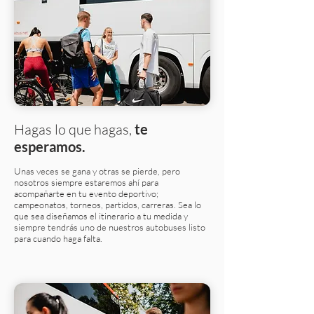
Hagas lo que hagas,
te
esperamos.
Unas veces se gana y otras se pierde, pero
nosotros siempre estaremos ahí para
acompañarte en tu evento deportivo;
campeonatos, torneos, partidos, carreras. Sea lo
que sea diseñamos el itinerario a tu medida y
siempre tendrás uno de nuestros autobuses listo
para cuando haga falta.