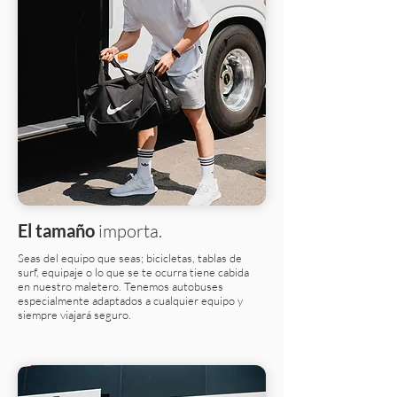
El tamaño
importa.
Seas del equipo que seas; bicicletas, tablas de
surf, equipaje o lo que se te ocurra tiene cabida
en nuestro maletero. Tenemos autobuses
especialmente adaptados a cualquier equipo y
siempre viajará seguro.