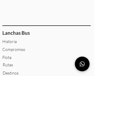
Lanchas Bus
Historia
Compromiso
Flota
Rutas
Destinos
Trabaja con nosotros
Servicios
Viajes nacionales e internacionales
Eventos deportivos
Bodas
Colegios