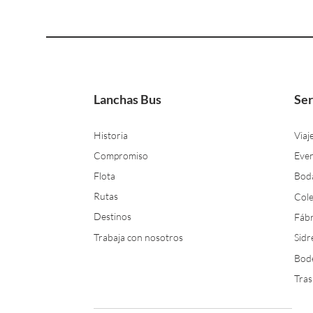
Lanchas Bus
Ser
Historia
Viaj
Compromiso
Even
Flota
Bod
Rutas
Cole
Destinos
Fábr
Trabaja con nosotros
Sidr
Bod
Tras