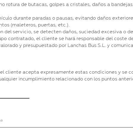
o rotura de butacas, golpes a cristales, daños a bandejas 
ehículo durante paradas o pausas, evitando daños exterior
os (maleteros, puertas, etc.).
ión del servicio, se detecten daños, suciedad excesiva o d
rupo contratado, el cliente se hará responsable del coste d
 valorado y presupuestado por Lanchas Bus S.L. y comunica
 el cliente acepta expresamente estas condiciones y se
ualquier incumplimiento relacionado con los puntos anteri
ma