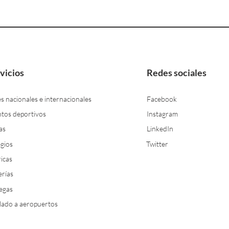
vicios
Redes sociales
es nacionales e internacionales
Facebook
tos deportivos
Inst
agram
as
LinkedIn
gios
Twit
ter
icas
erías
egas
lado a aeropuertos