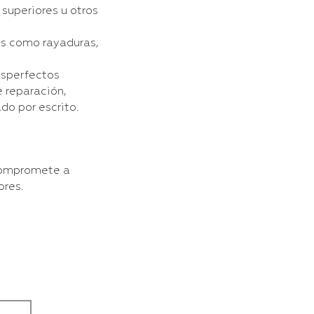
superiores u otros
es como rayaduras,
esperfectos
e reparación,
do por escrito.
 compromete a
ores.