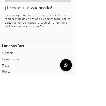
¡Te esperamos
a bordo!
Ideal para pequeños eventos o para servicios que
requieran de uso de rampa. Podemos modificar las
plazas como sea necesario, todo el mundo tiene
cabida a bordo de Lanchas Bus.
Lanchas Bus
Historia
Compromiso
Flota
Rutas
Destinos
Trabaja con nosotros
Servicios
Viajes nacionales e internacionales