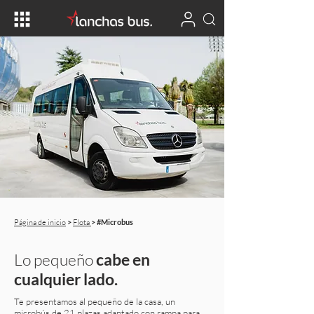
​Página de inicio
>
Flota
> #Microbus
Lo pequeño
cabe en
cualquier lado.
Te presentamos al pequeño de la casa, un
microbús de 21 plazas adaptado con rampa para