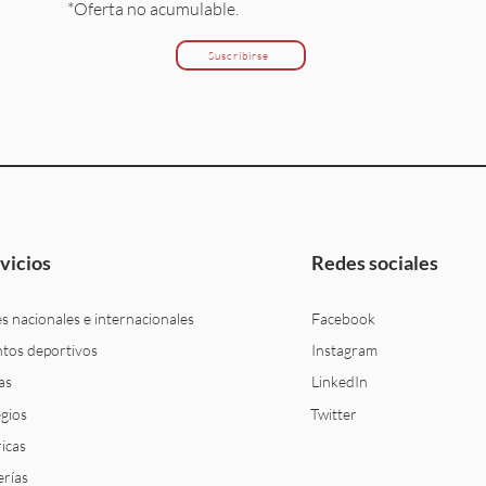
*Oferta no acumulable.
Suscribirse
vicios
Redes sociales
es nacionales e internacionales
Facebook
tos deportivos
Inst
agram
as
LinkedIn
gios
Twit
ter
icas
erías