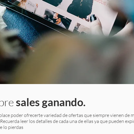
mpre
sales ganando.
ace poder ofrecerte variedad de ofertas que siempre vienen de ma
. Recuerda leer los detalles de cada una de ellas ya que pueden expi
te lo pierdas